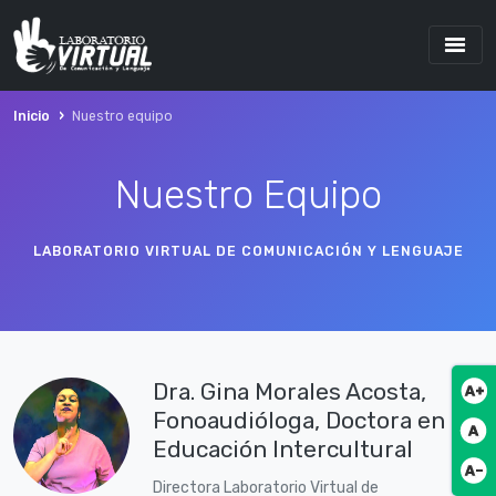
Inicio
Nuestro equipo
Nuestro Equipo
LABORATORIO VIRTUAL DE COMUNICACIÓN Y LENGUAJE
Dra. Gina Morales Acosta,
Botó
Fonoaudióloga, Doctora en
Botó
Educación Intercultural
Botó
Directora Laboratorio Virtual de