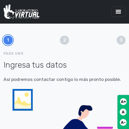
1
2
3
PASO UNO
Ingresa tus datos
Así podremos contactar contigo lo más pronto posible.
Botó
Botó
Botó