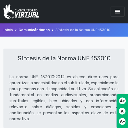
Inicio
Comunicándonos
Síntesis de la Norma UNE 153010
Síntesis de la Norma UNE 153010
La norma UNE 153010:2012 establece directrices para
garantizar la accesibilidad en el subtitulado, especialmente
para personas con discapacidad auditiva. Su aplicación es
fundamental en medios audiovisuales, proporcionando
Botó
subtítulos legibles, bien ubicados y con información
relevante sobre diálogos, sonidos y emociones. A
Botó
continuación, se presentan los aspectos clave de esta
normativa.
Botó