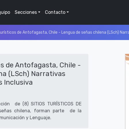
quipo
Secciones
Contacto
urísticos de Antofagasta, Chile - Lengua de señas chilena (LSch) Narr
os de Antofagasta, Chile -
na (LSch) Narrativas
 Inclusiva
lección de (8) SITIOS TURÍSTICOS DE
eñas chilena, forman parte de la
omunicación y Lenguaje.