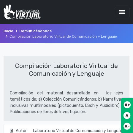
Inicio
Comunicándonos
Compilación Laboratorio Virtual de Comunicación y Lenguaje
Compilación Laboratorio Virtual de
Comunicación y Lenguaje
Compilación del material desarrollado en los ejes
temáticos de: a) Colección Comunicándonos; b) Narrativas
Botó
inclusivas multimodales (pictocuento, LSch y Audiolibro) y
Publicaciones de libros de Investigación.
Botó
Botó
Autor
Laboratorio Virtual de Comunicación y Lenguaje